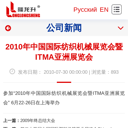
站
关
Русский
EN
首
于
新
公司新闻
页
我
闻
产
们
资
品
网
2010年中国国际纺织机械展览会暨
讯
展
样
研
ITMA亚洲展览会
示
展
发
服
发布日期： 2010-07-30 00:00:00 | 浏览量：893
示
制
务
实
造
支
践
人
参加“2010年中国国际纺织机械展览会暨ITMA亚洲展览
会” 6月22-26日在上海举办
持
基
才
联
地
招
系
上一篇：
2009年终总结大会