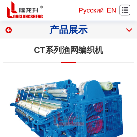
站
关
Русский
EN
首
于
新
产品展示
页
我
闻
产
们
资
品
网
CT系列渔网编织机
讯
展
样
研
示
展
发
服
示
制
务
实
造
支
践
人
持
基
才
联
地
招
系