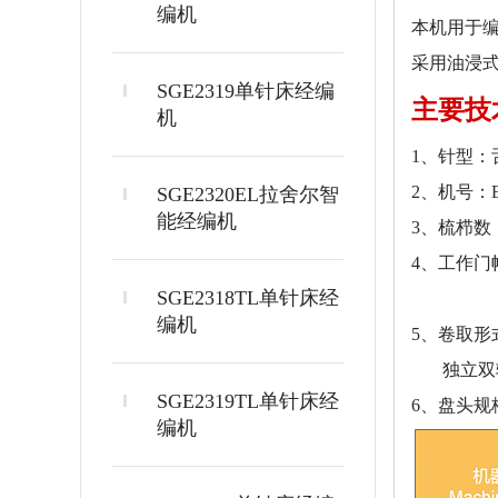
编机
本机用于
采用油浸
SGE2319单针床经编
主要技
机
1、针型：
2、机号：E
SGE2320EL拉舍尔智
能经编机
3、梳栉数：
4、工作门幅：7
SGE2318TL单针床经
180" (4
编机
5、卷取
独立双辊
SGE2319TL单针床经
6、盘头规格
编机