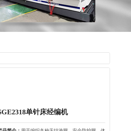
SGE2318单针床经编机
产品简介：
用于编织各种无结渔网、安全防护网、体