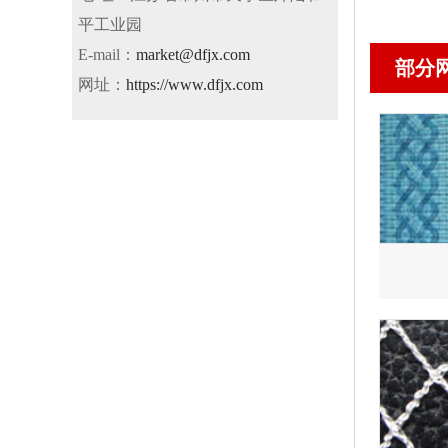
平工业园
E-mail：
market@dfjx.com
部分
网址：
https://www.dfjx.com