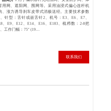
育用网、遮阳网、围网等。采用油浸式偏心连杆机
构、涨力诱导刹车皮带式消极送经。主要技术参数
1、针型：舌针或嵌舌针2、机号：E3、E6、E7、
E8、E9、E12、E14、E16、E183、梳栉数：2-8把
4、工作门幅：75" (19…
联系我们