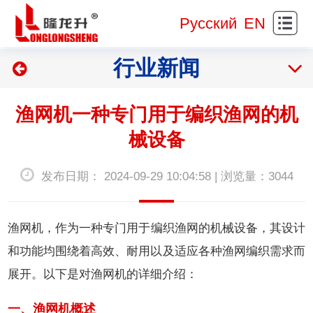
站
关
Русский
EN
首
于
新
行业新闻
页
我
闻
产
们
资
品
网
渔网机一种专门用于编织渔网的机
讯
展
样
研
械设备
示
展
发
服
发布日期： 2024-09-29 10:04:58 | 浏览量：3044
示
制
务
实
造
支
践
人
渔网机
，作为一种专门用于编织渔网的机械设备，其设计
和功能均围绕着高效、耐用以及适应各种渔网编织需求而
持
基
才
联
展开。以下是对渔网机的详细介绍：
地
招
系
一、渔网机概述