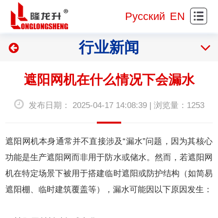
站
关
Русский
EN
首
于
新
行业新闻
页
我
闻
产
们
资
品
网
遮阳网机在什么情况下会漏水
讯
展
样
研
发布日期： 2025-04-17 14:08:39 | 浏览量：1253
示
展
发
服
示
制
务
实
遮阳网机
本身通常并不直接涉及“漏水”问题，因为其核心
造
支
践
人
功能是生产遮阳网而非用于防水或储水。然而，若遮阳网
机在特定场景下被用于搭建临时遮阳或防护结构（如简易
持
基
才
联
遮阳棚、临时建筑覆盖等），漏水可能因以下原因发生：
地
招
系